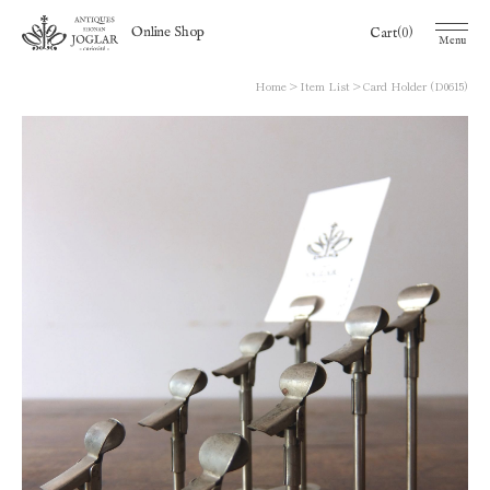
(0)
Online Shop
Cart
Menu
Home
Item List
Card Holder (D0615)