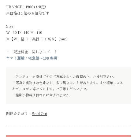
FRANCE : 1900s (推定)
※価格は1 個のお値段です
Size
W : 60 D : 140 H : 110
※【W：幅 D：奥行 H：高さ】(mm)
† 配送料金に関しまして †
ヤマト運輸：宅急便～100 参照
・アンティーク商材ですので写真をよくご確認の上、ご検討下さい。
・写真と実物はお色味など、多少異なることがあります。また経年による
キズ、ヨゴレ等ございます。ご了承くださいませ。
・撮影小物等は価格には含まれません。
関連カテゴリ：
Sold Out