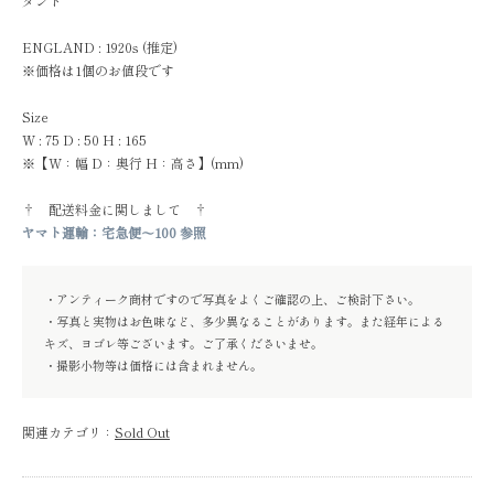
タンド
ENGLAND : 1920s (推定)
※価格は1個のお値段です
Size
W : 75 D : 50 H : 165
※【W：幅 D：奥行 H：高さ】(mm)
† 配送料金に関しまして †
ヤマト運輸：宅急便～100 参照
・アンティーク商材ですので写真をよくご確認の上、ご検討下さい。
・写真と実物はお色味など、多少異なることがあります。また経年による
キズ、ヨゴレ等ございます。ご了承くださいませ。
・撮影小物等は価格には含まれません。
関連カテゴリ：
Sold Out