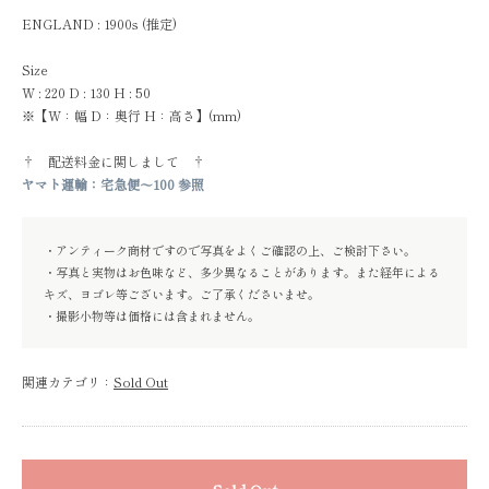
ENGLAND : 1900s (推定)
Size
W : 220 D : 130 H : 50
※【W：幅 D：奥行 H：高さ】(mm)
† 配送料金に関しまして †
ヤマト運輸：宅急便～100 参照
・アンティーク商材ですので写真をよくご確認の上、ご検討下さい。
・写真と実物はお色味など、多少異なることがあります。また経年による
キズ、ヨゴレ等ございます。ご了承くださいませ。
・撮影小物等は価格には含まれません。
関連カテゴリ：
Sold Out