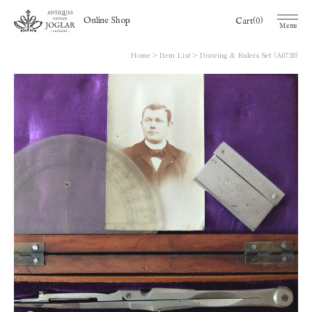
(0)
Online Shop
Cart
Menu
Home
Item List
Drawing & Rulers Set (A0720)