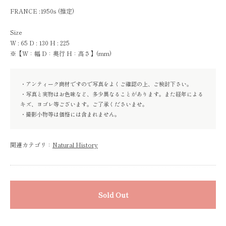
FRANCE :1950s (推定)
Size
W : 65 D : 130 H : 225
※【W：幅 D：奥行 H：高さ】(mm)
・アンティーク商材ですので写真をよくご確認の上、ご検討下さい。
・写真と実物はお色味など、多少異なることがあります。また経年による
キズ、ヨゴレ等ございます。ご了承くださいませ。
・撮影小物等は価格には含まれません。
関連カテゴリ：
Natural History
Sold Out