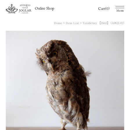
(0)
Online Shop
Cart
Menu
Home
Item List
Taxidermy 【Bird】 (A0821-02)