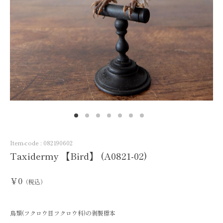
Item-code :
082190602
Taxidermy 【Bird】 (A0821-02)
￥0
（税込）
鳥類(フクロウ目フクロウ科)の剥製標本