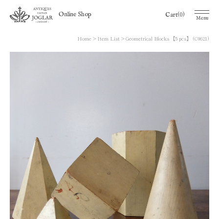
(0)
Online Shop
Cart
Menu
Home
Item List
Geometrical Blocks 【5 pcs】 (C0621)