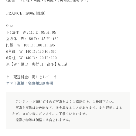
4面体・立方体・円錐・6角錐・6角柱の5個セット)
FRANCE : 1900s (推定)
Size
正4面体 W : 110 D : 95 H : 95
立方体 W : 180 D : 145 H : 180
円錐 W : 100 D : 100 H : 195
6角錐 W : 140 D : 120 H : 190
6角柱 W : 140 D : 120 H : 200
※【W：幅 D：奥行 H：高さ】(mm)
† 配送料金に関しまして †
ヤマト運輸：宅急便140 参照
・アンティーク商材ですので写真をよくご確認の上、ご検討下さい。
・写真と実物はお色味など、多少異なることがあります。また経年による
キズ、ヨゴレ等ございます。ご了承くださいませ。
・撮影小物等は価格には含まれません。