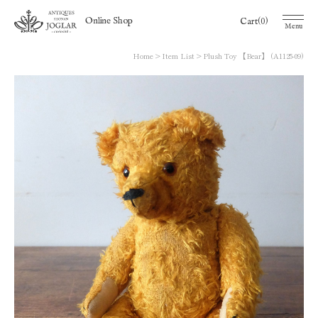
(0)
Online Shop
Cart
Menu
Home
Item List
Plush Toy 【Bear】 (A1125-09)