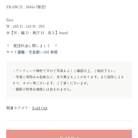
FRANCE : 1940s (推定)
Size
W : 165 D : 110 H : 350
※【W：幅 D：奥行 H：高さ】(mm)
† 配送料金に関しまして †
ヤマト運輸：宅急便～100 参照
・アンティーク商材ですので写真をよくご確認の上、ご検討下さい。
・写真と実物はお色味など、多少異なることがあります。また経年による
キズ、ヨゴレ等ございます。ご了承くださいませ。
・撮影小物等は価格には含まれません。
関連カテゴリ：
Sold Out