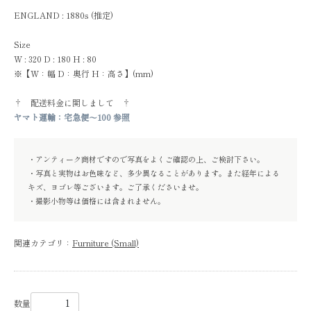
ENGLAND : 1880s (推定)
Size
W : 320 D : 180 H : 80
※【W：幅 D：奥行 H：高さ】(mm)
† 配送料金に関しまして †
ヤマト運輸：宅急便～100 参照
・アンティーク商材ですので写真をよくご確認の上、ご検討下さい。
・写真と実物はお色味など、多少異なることがあります。また経年による
キズ、ヨゴレ等ございます。ご了承くださいませ。
・撮影小物等は価格には含まれません。
関連カテゴリ：
Furniture (Small)
数量