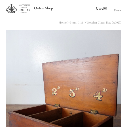
(0)
Online Shop
Cart
Menu
Home
Item List
Wooden Cigar Box (A1025)