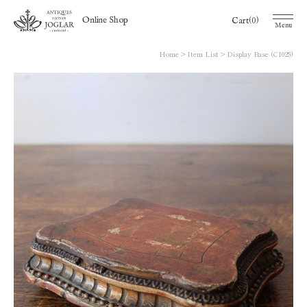
(0)
Online Shop
Cart
Menu
Home
Item List
Display Base (C1025)