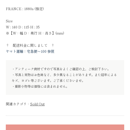
FRANCE : 1880s (推定)
Size
W : 140 D : 115 H : 35
※【W：幅 D：奥行 H：高さ】(mm)
† 配送料金に関しまして †
ヤマト運輸：宅急便～100 参照
・アンティーク商材ですので写真をよくご確認の上、ご検討下さい。
・写真と実物はお色味など、多少異なることがあります。また経年による
キズ、ヨゴレ等ございます。ご了承くださいませ。
・撮影小物等は価格には含まれません。
関連カテゴリ：
Sold Out