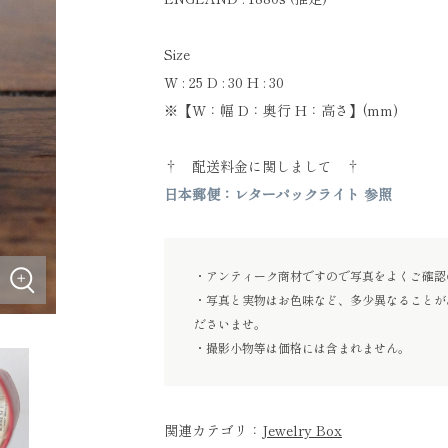
Size
W : 25 D : 30 H : 30
※【W：幅 D：奥行 H：高さ】(mm)
† 配送料金に関しまして †
日本郵便：レターパックライト 参照
・アンティーク商材ですので写真をよくご確認
・写真と実物はお色味など、多少異なることが
ださいませ。
・撮影小物等は価格には含まれません。
関連カテゴリ：
Jewelry Box