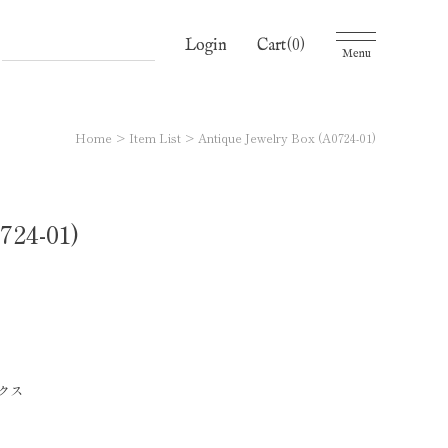
(0)
Cart
Login
Menu
Home
Item List
Antique Jewelry Box (A0724-01)
724-01)
クス