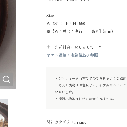
Size
W :435 D : 105 H : 550
※【W：幅 D：奥行 H：高さ】(mm)
† 配送料金に関しまして †
ヤマト運輸：宅急便120 参照
・アンティーク商材ですので写真をよくご確認
・写真と実物はお色味など、多少異なることが
ださいませ。
・撮影小物等は価格には含まれません。
関連カテゴリ：
Frame