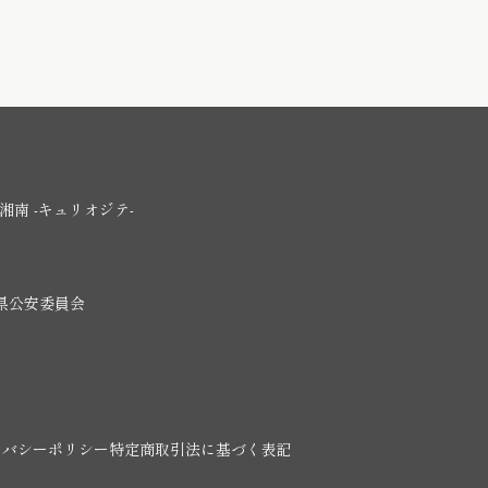
湘南 -キュリオジテ-
川県公安委員会
イバシーポリシー
特定商取引法に基づく表記