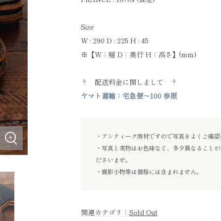
Size
W : 290 D : 225 H : 45
※【W：幅 D：奥行 H：高さ】(mm)
† 配送料金に関しまして †
ヤマト運輸：宅急便～100 参照
・アンティーク商材ですので写真をよくご確認
・写真と実物はお色味など、多少異なることが
ださいませ。
・撮影小物等は価格には含まれません。
関連カテゴリ：
Sold Out