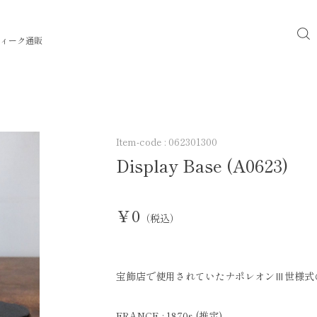
ィーク通販
Item-code :
062301300
Display Base (A0623)
￥0
（税込）
宝飾店で使用されていたナポレオンⅢ世様式
FRANCE : 1870s (推定)