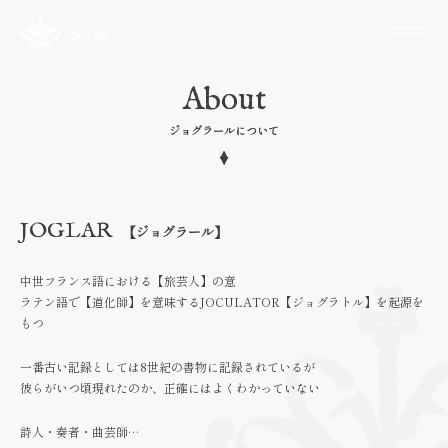
About
ジョグラールについて
JOGLAR
【ジョグラール】
中世フランス語における【旅芸人】の意
ラテン語で【道化師】を意味するJOCULATOR【ジョグラトル】を起源を
もつ
一番古い記録としては8世紀の書物に記録されているが
彼らがいつ頃現れたのか、正確にはよくわかっていない
詩人・奏者・曲芸師…